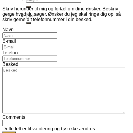
efter:
Skriv herunder til mig og fortæl om dine ønsker. Beskriv
gerne hvad du søger. Ønsker du jeg skal ringe dig op, så
Søg
skriv gerne dit telefonnummer i din besked.
efter:
Navn
E-mail
Telefon
Besked
Comments
Dette felt er til validering og bør ikke ændres.