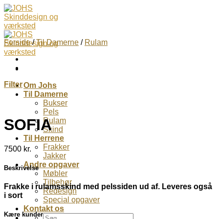
Skip
to
content
Forside
/
Til Damerne
/
Rulam
Filter
Om Johs
Til Damerne
Bukser
Pels
SOFIA
Rulam
Skind
Til Herrene
Frakker
7500
kr.
Jakker
Andre opgaver
Beskrivelse
Møbler
Tilbehør
Frakke i rulamsskind med pelssiden ud af. Leveres også
Redesign
i sort
Special opgaver
Kontakt os
Kære kunder
Søg