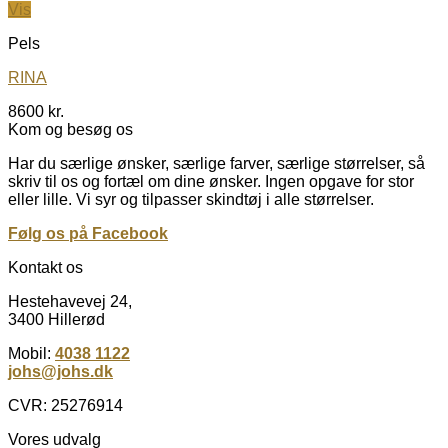
Vis
Pels
RINA
8600
kr.
Kom og besøg os
Har du særlige ønsker, særlige farver, særlige størrelser, så
skriv til os og fortæl om dine ønsker. Ingen opgave for stor
eller lille. Vi syr og tilpasser skindtøj i alle størrelser.
Følg os på Facebook
Kontakt os
Hestehavevej 24,
3400 Hillerød
Mobil:
4038 1122
johs@johs.dk
CVR: 25276914
Vores udvalg