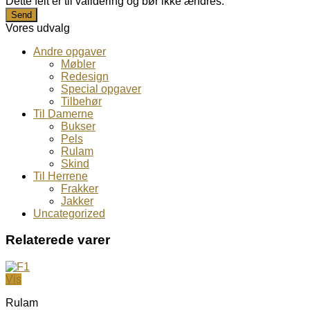
Dette felt er til validering og bør ikke ændres.
Vores udvalg
Andre opgaver
Møbler
Redesign
Special opgaver
Tilbehør
Til Damerne
Bukser
Pels
Rulam
Skind
Til Herrene
Frakker
Jakker
Uncategorized
Relaterede varer
Vis
Rulam