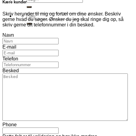
Kære kunder
efter:
Skriv herunder til mig og fortæl om dine ønsker. Beskriv
Søg
gerne hvad du søger. Ønsker du jeg skal ringe dig op, så
efter:
skriv gerne dit telefonnummer i din besked.
Navn
E-mail
Telefon
Besked
Phone