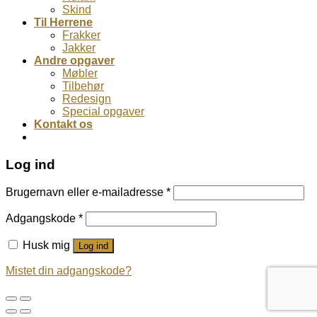
Skind
Til Herrene
Frakker
Jakker
Andre opgaver
Møbler
Tilbehør
Redesign
Special opgaver
Kontakt os
Log ind
Brugernavn eller e-mailadresse
*
Adgangskode
*
Husk mig
Log ind
Mistet din adgangskode?