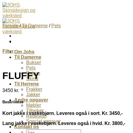
Skip
to
content
Forside
/
Til Damerne
/
Pels
Filter
Om Johs
Til Damerne
Bukser
Pels
FLUFFY
Rulam
Skind
Til Herrene
Frakker
3450
kr.
Jakker
Andre opgaver
Beskrivelse
Møbler
Tilbehør
Kort jakke i vaskebjørn. Leveres også i sort. Kr. 3450,-
Redesign
Special opgaver
Lang jakke i vaskebjørn. Leveres også i hvid. Kr. 3800,-
Kontakt os
Søg