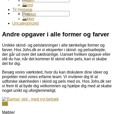
Rulam
efter:
Skind
Til Herrene
Søg
Frakker
efter:
Jakker
Uncategorized
Andre opgaver i alle former og farver
Unikke skind- og pelsløsninger i alle tænkelige former og
farver. Hos Johs.dk er vi eksperter i skind- og pelsarbejde,
der går ud over det sædvanlige. Uanset hvilken opgave eller
idé du har, når det kommer til skind eller pels, kan vi skabe
det for dig.
Besøg vores værksted, hvor du kan diskutere dine ideer og
projekter med vores erfarne team. Vi inviterer dig til at
udforske skønheden i skind og pels med os. Hos Johs.dk ser
vi frem til at byde dig velkommen og hjælpe dig med at skabe
noget unikt og uforglemmeligt.
Vis
Møbler