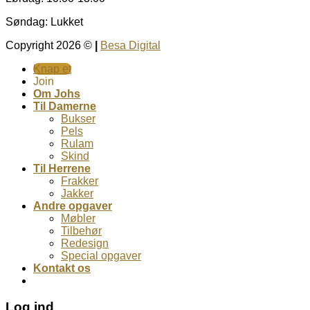
Søndag: Lukket
Copyright 2026 ©
|
Besa Digital
Knap et
Join
Om Johs
Til Damerne
Bukser
Pels
Rulam
Skind
Til Herrene
Frakker
Jakker
Andre opgaver
Møbler
Tilbehør
Redesign
Special opgaver
Kontakt os
Log ind