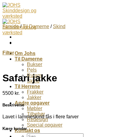
Skip
to
content
Forside
/
Til Damerne
/
Skind
Filter
Om Johs
Til Damerne
Bukser
Pels
Safari jakke
Rulam
Skind
Til Herrene
Frakker
5500
kr.
Jakker
Andre opgaver
Beskrivelse
Møbler
Tilbehør
Lavet i lammeskind fås i flere farver
Redesign
Special opgaver
Kære kunder
Kontakt os
Søg