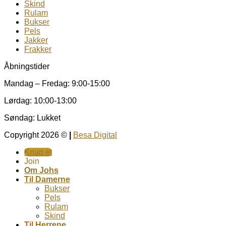
Skind
Rulam
Bukser
Pels
Jakker
Frakker
Åbningstider
Mandag – Fredag: 9:00-15:00
Lørdag: 10:00-13:00
Søndag: Lukket
Copyright 2026 ©
|
Besa Digital
Knap et
Join
Om Johs
Til Damerne
Bukser
Pels
Rulam
Skind
Til Herrene