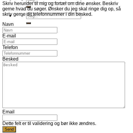
Skriv herunder til mig og fortæl om dine ønsker. Beskriv
efter:
gerne hvad du søger. Ønsker du jeg skal ringe dig op, så
skriv gerne dit telefonnummer i din besked.
Søg
efter:
Navn
E-mail
Telefon
Besked
Email
Dette felt er til validering og bør ikke ændres.