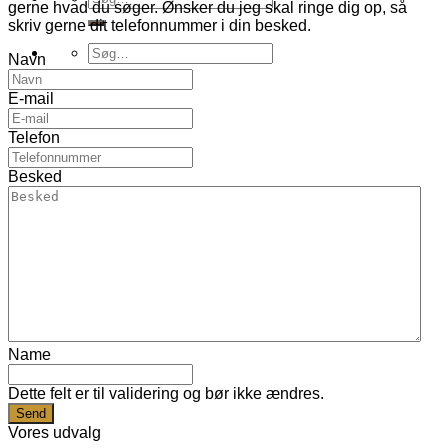
gerne hvad du søger. Ønsker du jeg skal ringe dig op, så
efter:
skriv gerne dit telefonnummer i din besked.
Søg
Navn
efter:
E-mail
Telefon
Besked
Name
Dette felt er til validering og bør ikke ændres.
Vores udvalg