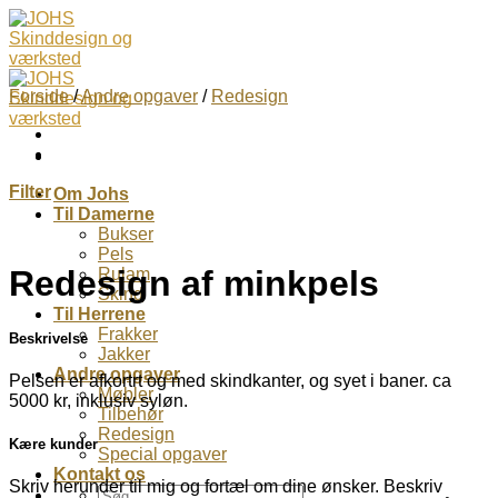
Skip
to
content
Forside
/
Andre opgaver
/
Redesign
Filter
Om Johs
Til Damerne
Bukser
Pels
Redesign af minkpels
Rulam
Skind
Til Herrene
Frakker
Beskrivelse
Jakker
Andre opgaver
Pelsen er afkortrt og med skindkanter, og syet i baner. ca
Møbler
5000 kr, inklusiv syløn.
Tilbehør
Redesign
Kære kunder
Special opgaver
Kontakt os
Skriv herunder til mig og fortæl om dine ønsker. Beskriv
Søg