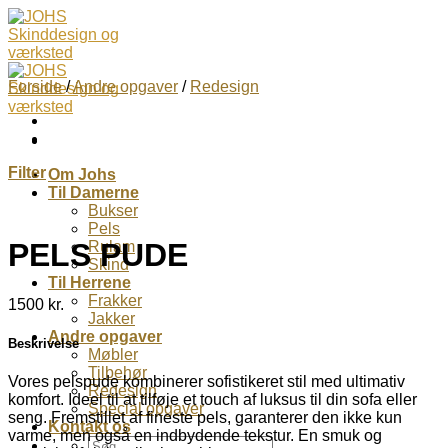
Skip
to
content
Forside
/
Andre opgaver
/
Redesign
Filter
Om Johs
Til Damerne
Bukser
Pels
PELS PUDE
Rulam
Skind
Til Herrene
Frakker
1500
kr.
Jakker
Andre opgaver
Beskrivelse
Møbler
Tilbehør
Vores pelspude kombinerer sofistikeret stil med ultimativ
Redesign
komfort. Ideel til at tilføje et touch af luksus til din sofa eller
Special opgaver
seng. Fremstillet af fineste pels, garanterer den ikke kun
Kontakt os
varme, men også en indbydende tekstur. En smuk og
Søg