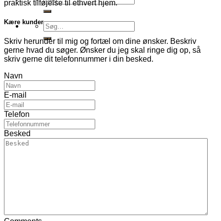
praktisk tilføjelse til ethvert hjem.
efter:
Kære kunder
Søg
efter:
Skriv herunder til mig og fortæl om dine ønsker. Beskriv
gerne hvad du søger. Ønsker du jeg skal ringe dig op, så
skriv gerne dit telefonnummer i din besked.
Navn
E-mail
Telefon
Besked