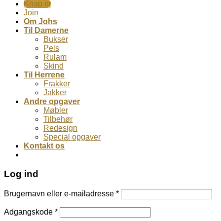
Knap et
Join
Om Johs
Til Damerne
Bukser
Pels
Rulam
Skind
Til Herrene
Frakker
Jakker
Andre opgaver
Møbler
Tilbehør
Redesign
Special opgaver
Kontakt os
Log ind
Brugernavn eller e-mailadresse
*
Adgangskode
*