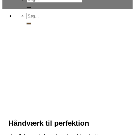
efter:
Søg
efter:
Håndværk til perfektion