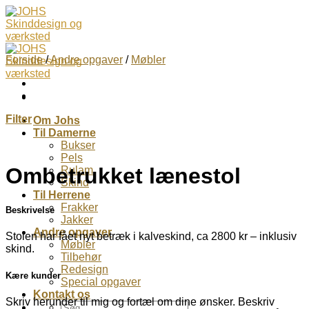
Skip
to
content
Forside
/
Andre opgaver
/
Møbler
Filter
Om Johs
Til Damerne
Bukser
Pels
Ombetrukket lænestol
Rulam
Skind
Til Herrene
Frakker
Beskrivelse
Jakker
Andre opgaver
Stolen har fået nyt betræk i kalveskind, ca 2800 kr – inklusiv
Møbler
skind.
Tilbehør
Redesign
Kære kunder
Special opgaver
Kontakt os
Skriv herunder til mig og fortæl om dine ønsker. Beskriv
Søg