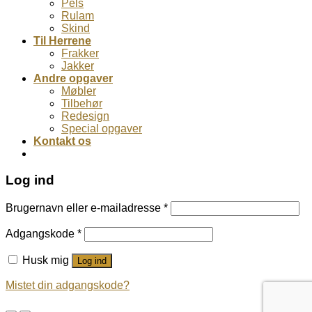
Pels
Rulam
Skind
Til Herrene
Frakker
Jakker
Andre opgaver
Møbler
Tilbehør
Redesign
Special opgaver
Kontakt os
Log ind
Brugernavn eller e-mailadresse
*
Adgangskode
*
Husk mig
Log ind
Mistet din adgangskode?