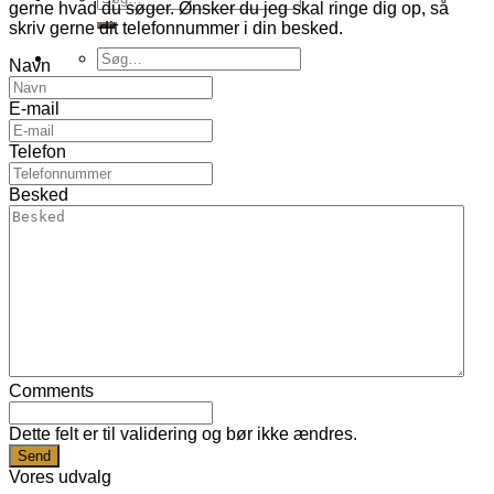
gerne hvad du søger. Ønsker du jeg skal ringe dig op, så
efter:
skriv gerne dit telefonnummer i din besked.
Søg
Navn
efter:
E-mail
Telefon
Besked
Comments
Dette felt er til validering og bør ikke ændres.
Vores udvalg