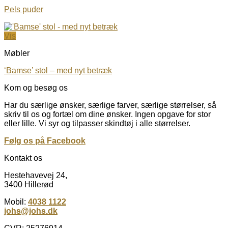
Pels puder
Vis
Møbler
‘Bamse’ stol – med nyt betræk
Kom og besøg os
Har du særlige ønsker, særlige farver, særlige størrelser, så
skriv til os og fortæl om dine ønsker. Ingen opgave for stor
eller lille. Vi syr og tilpasser skindtøj i alle størrelser.
Følg os på Facebook
Kontakt os
Hestehavevej 24,
3400 Hillerød
Mobil:
4038 1122
johs@johs.dk