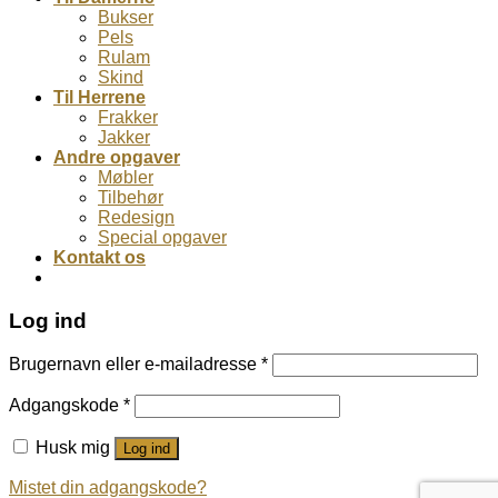
Bukser
Pels
Rulam
Skind
Til Herrene
Frakker
Jakker
Andre opgaver
Møbler
Tilbehør
Redesign
Special opgaver
Kontakt os
Log ind
Brugernavn eller e-mailadresse
*
Adgangskode
*
Husk mig
Log ind
Mistet din adgangskode?